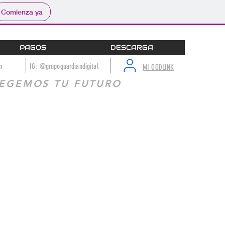
Comienza ya
PAGOS
DESCARGA
m
IG: @grupoguardiandigital
MI GGDLINK
EGEMOS TU FUTURO