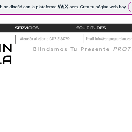
b se diseñó con la plataforma
.com
. Crea tu página web hoy.
SERVICIOS
SOLICITUDES
Atención al cliente
0412-3184799
Email
info@grupoguardian.co
Blindamos Tu Presente
PROT